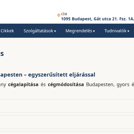
CÍM
1095 Budapest, Gát utca 21. Fsz. 1A
Cikkek
Szolgáltatások
Megrendelés
Tudnivalók
ás
pesten – egyszerűsített eljárással
vány
cégalapítása
és
cégmódosítása
Budapesten, gyors és