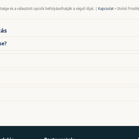
tsége és a választott opciók befolyásolhatják a végső díjat. |
Kapcsolat
• Utolsó frissít
tás
se?