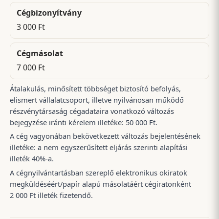
Cégbizonyítvány
3 000 Ft
Cégmásolat
7 000 Ft
Átalakulás, minősített többséget biztosító befolyás,
elismert vállalatcsoport, illetve nyilvánosan működő
részvénytársaság cégadataira vonatkozó változás
bejegyzése iránti kérelem illetéke: 50 000 Ft.
A cég vagyonában bekövetkezett változás bejelentésének
illetéke: a nem egyszerűsített eljárás szerinti alapítási
illeték 40%-a.
A cégnyilvántartásban szereplő elektronikus okiratok
megküldéséért/papír alapú másolatáért cégiratonként
2 000 Ft illeték fizetendő.