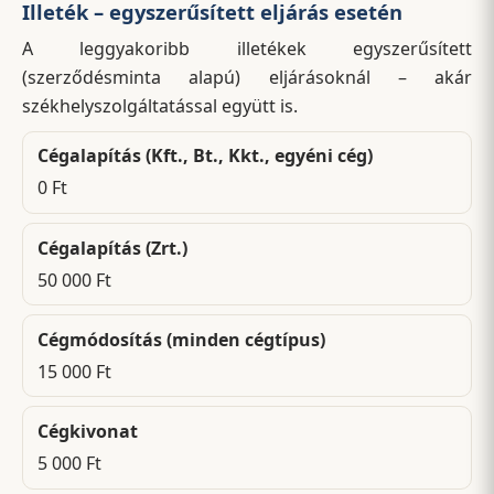
Illeték – egyszerűsített eljárás esetén
A leggyakoribb illetékek egyszerűsített
(szerződésminta alapú) eljárásoknál – akár
székhelyszolgáltatással együtt is.
Cégalapítás (Kft., Bt., Kkt., egyéni cég)
0 Ft
Cégalapítás (Zrt.)
50 000 Ft
Cégmódosítás (minden cégtípus)
15 000 Ft
Cégkivonat
5 000 Ft